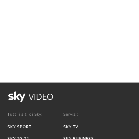
VIDEO
Tutti i siti di Sky:
Servizi:
SKY SPORT
SKY TV
SKY TG 24
SKY BUSINESS