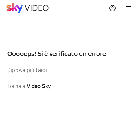
Ooooops! Si è verificato un errore
Riprova più tardi
Torna a
Video Sky