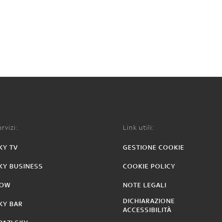
rvizi:
Link utili:
KY TV
GESTIONE COOKIE
KY BUSINESS
COOKIE POLICY
OW
NOTE LEGALI
DICHIARAZIONE
KY BAR
ACCESSIBILITÀ