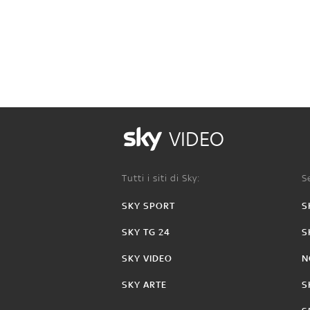
VIDEO
Tutti i siti di Sky:
Se
SKY SPORT
S
SKY TG 24
S
SKY VIDEO
N
SKY ARTE
S