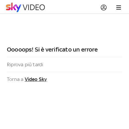
Ooooops! Si è verificato un errore
Riprova più tardi
Torna a
Video Sky