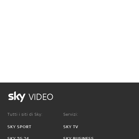
VIDEO
Tutti i siti di Sky:
Servizi:
SKY SPORT
SKY TV
SKY TG 24
SKY BUSINESS