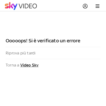
Ooooops! Si è verificato un errore
Riprova più tardi
Torna a
Video Sky