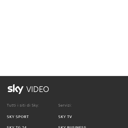
VIDEO
Tutti i siti di Sky:
Servizi:
SKY SPORT
SKY TV
SKY TG 24
SKY BUSINESS