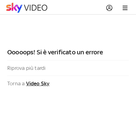
Ooooops! Si è verificato un errore
Riprova più tardi
Torna a
Video Sky