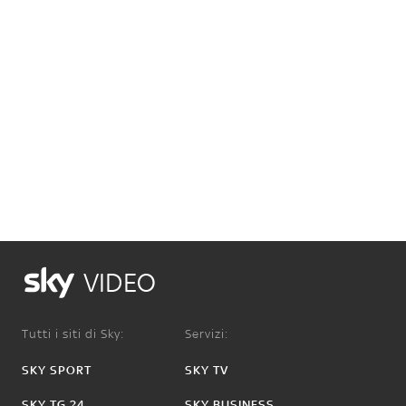
VIDEO
Tutti i siti di Sky:
Servizi:
SKY SPORT
SKY TV
SKY TG 24
SKY BUSINESS