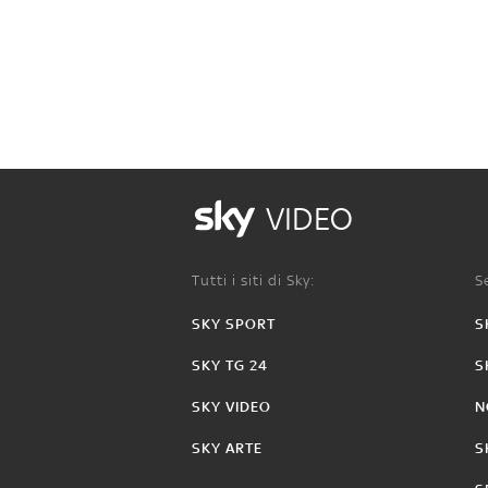
VIDEO
Tutti i siti di Sky:
Se
SKY SPORT
S
SKY TG 24
S
SKY VIDEO
N
SKY ARTE
S