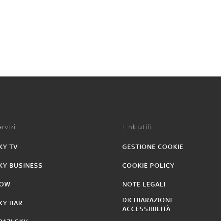
rvizi:
Link utili:
KY TV
GESTIONE COOKIE
KY BUSINESS
COOKIE POLICY
OW
NOTE LEGALI
DICHIARAZIONE
KY BAR
ACCESSIBILITÀ