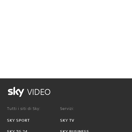
VIDEO
Tutti i siti di Sky:
Servizi:
SKY SPORT
SKY TV
SKY TG 24
SKY BUSINESS