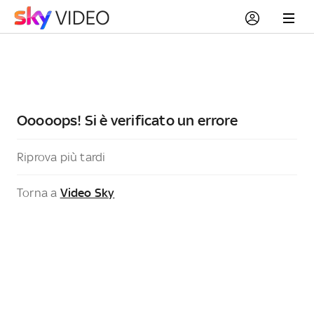
Ooooops! Si è verificato un errore
Riprova più tardi
Torna a
Video Sky