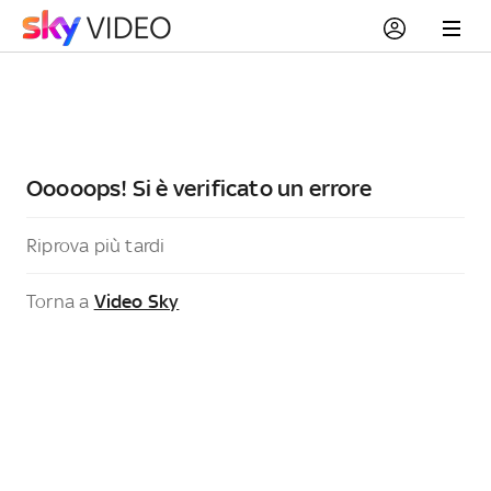
Ooooops! Si è verificato un errore
Riprova più tardi
Torna a
Video Sky