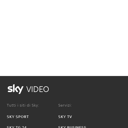
VIDEO
Tutti i siti di Sky:
Servizi:
SKY SPORT
SKY TV
SKY TG 24
SKY BUSINESS