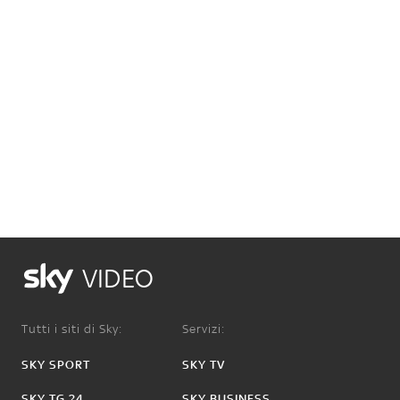
VIDEO
Tutti i siti di Sky:
Servizi:
SKY SPORT
SKY TV
SKY TG 24
SKY BUSINESS