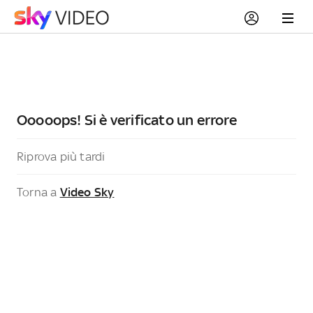
Ooooops! Si è verificato un errore
Riprova più tardi
Torna a
Video Sky