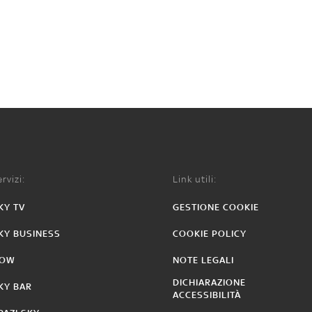
rvizi:
Link utili:
KY TV
GESTIONE COOKIE
KY BUSINESS
COOKIE POLICY
OW
NOTE LEGALI
DICHIARAZIONE
KY BAR
ACCESSIBILITÀ