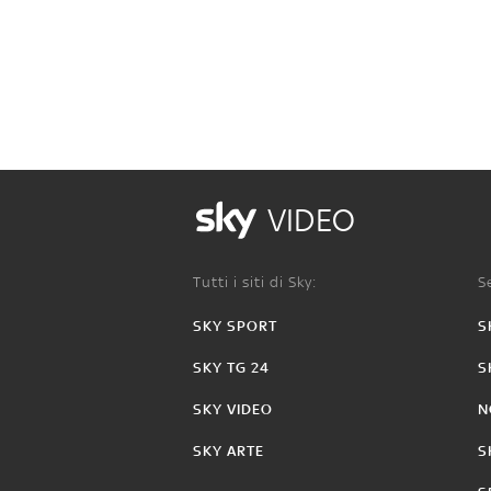
VIDEO
Tutti i siti di Sky:
Se
SKY SPORT
S
SKY TG 24
S
SKY VIDEO
N
SKY ARTE
S