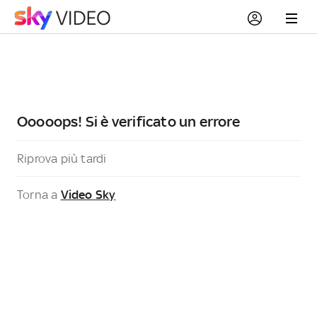
Ooooops! Si è verificato un errore
Riprova più tardi
Torna a
Video Sky