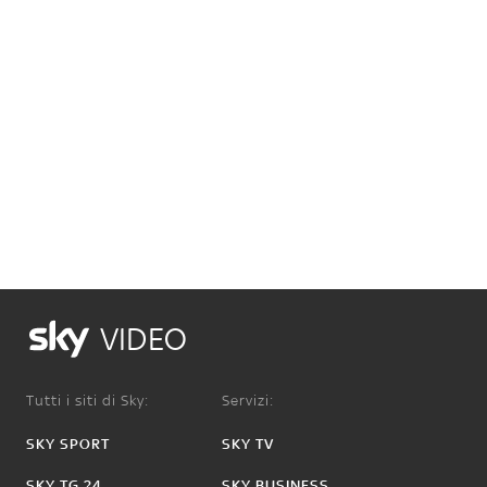
VIDEO
Tutti i siti di Sky:
Servizi:
SKY SPORT
SKY TV
SKY TG 24
SKY BUSINESS