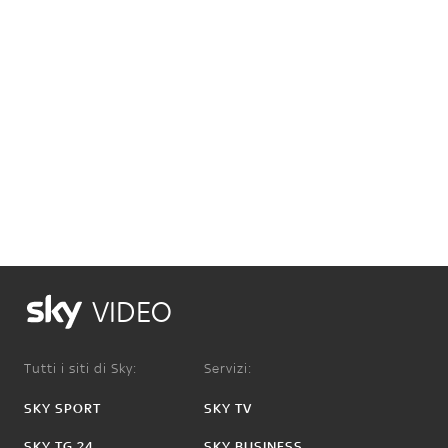
VIDEO
Tutti i siti di Sky:
Servizi:
SKY SPORT
SKY TV
SKY TG 24
SKY BUSINESS