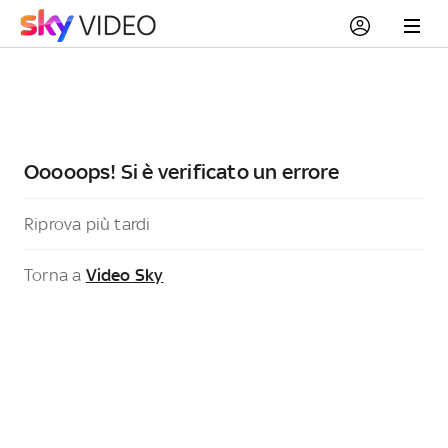
Ooooops! Si è verificato un errore
Riprova più tardi
Torna a
Video Sky