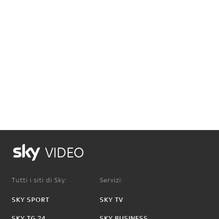
VIDEO
Tutti i siti di Sky:
Servizi:
SKY SPORT
SKY TV
SKY TG 24
SKY BUSINESS