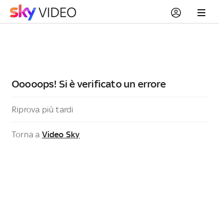
Ooooops! Si è verificato un errore
Riprova più tardi
Torna a
Video Sky