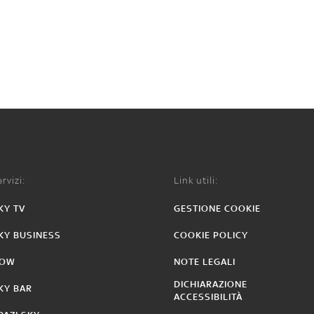
rvizi:
Link utili:
KY TV
GESTIONE COOKIE
KY BUSINESS
COOKIE POLICY
OW
NOTE LEGALI
DICHIARAZIONE
KY BAR
ACCESSIBILITÀ