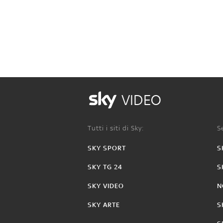
VIDEO
Tutti i siti di Sky:
Se
SKY SPORT
S
SKY TG 24
S
SKY VIDEO
N
SKY ARTE
S