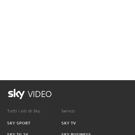
VIDEO
Tutti i siti di Sky:
Servizi:
SKY SPORT
SKY TV
SKY TG 24
SKY BUSINESS