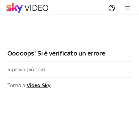
Ooooops! Si è verificato un errore
Riprova più tardi
Torna a
Video Sky