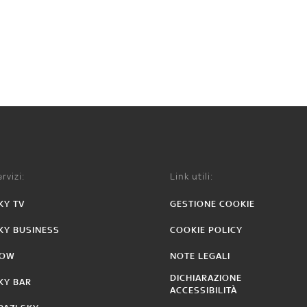
rvizi:
Link utili:
KY TV
GESTIONE COOKIE
KY BUSINESS
COOKIE POLICY
OW
NOTE LEGALI
DICHIARAZIONE
KY BAR
ACCESSIBILITÀ