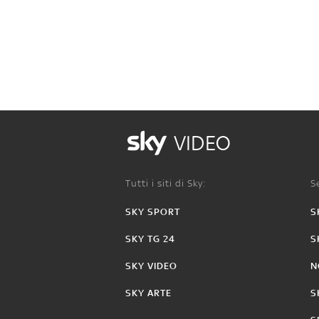
VIDEO
Tutti i siti di Sky:
Se
SKY SPORT
S
SKY TG 24
S
SKY VIDEO
N
SKY ARTE
S