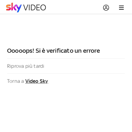
Ooooops! Si è verificato un errore
Riprova più tardi
Torna a
Video Sky