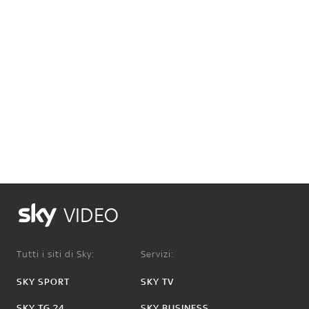
VIDEO
Tutti i siti di Sky:
Servizi:
SKY SPORT
SKY TV
SKY TG 24
SKY BUSINESS