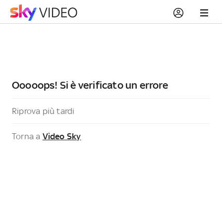
Ooooops! Si è verificato un errore
Riprova più tardi
Torna a
Video Sky