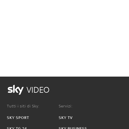
VIDEO
Tutti i siti di Sky:
Servizi:
SKY SPORT
SKY TV
SKY TG 24
SKY BUSINESS