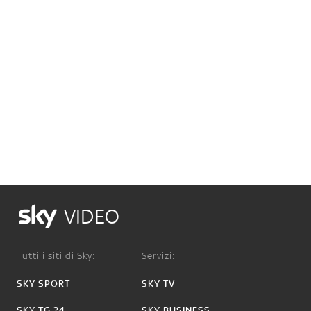
VIDEO
Tutti i siti di Sky:
Servizi:
SKY SPORT
SKY TV
SKY TG 24
SKY BUSINESS