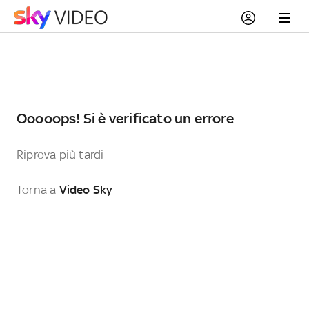
Ooooops! Si è verificato un errore
Riprova più tardi
Torna a
Video Sky