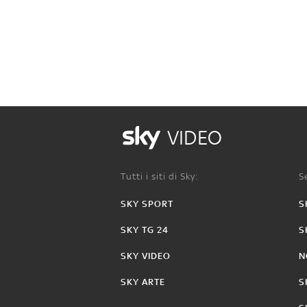
VIDEO
Tutti i siti di Sky:
Se
SKY SPORT
S
SKY TG 24
S
SKY VIDEO
N
SKY ARTE
S