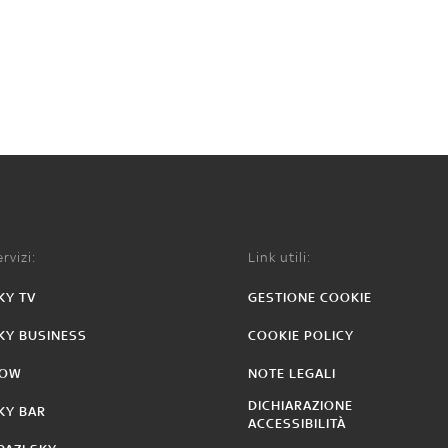
rvizi:
Link utili:
KY TV
GESTIONE COOKIE
KY BUSINESS
COOKIE POLICY
OW
NOTE LEGALI
DICHIARAZIONE
KY BAR
ACCESSIBILITÀ