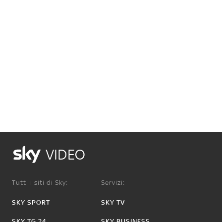
VIDEO
Tutti i siti di Sky:
Servizi:
SKY SPORT
SKY TV
SKY TG 24
SKY BUSINESS