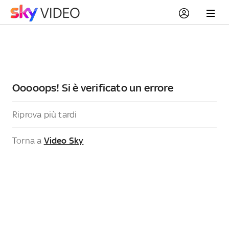
Ooooops! Si è verificato un errore
Riprova più tardi
Torna a
Video Sky