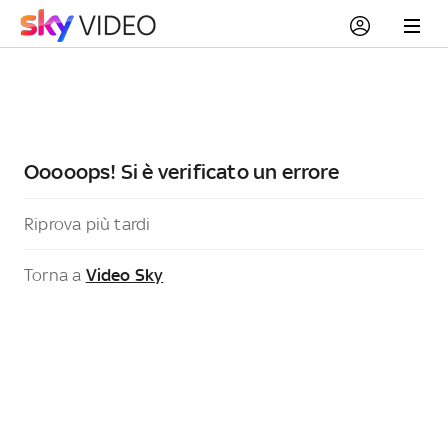
Ooooops! Si è verificato un errore
Riprova più tardi
Torna a
Video Sky