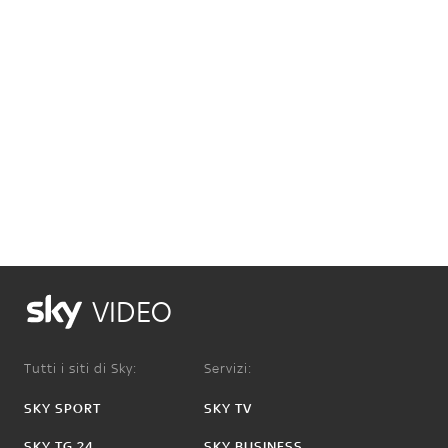
VIDEO
Tutti i siti di Sky:
Servizi:
SKY SPORT
SKY TV
SKY TG 24
SKY BUSINESS