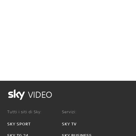
VIDEO
Tutti i siti di Sky:
Servizi:
SKY SPORT
SKY TV
SKY TG 24
SKY BUSINESS