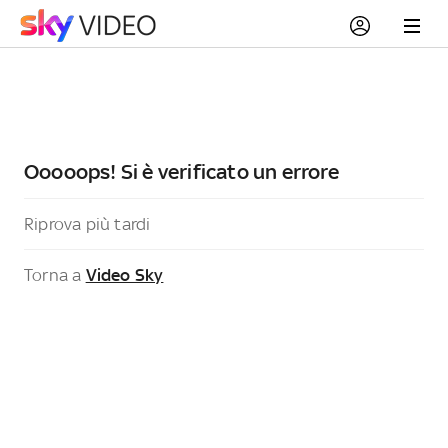
Ooooops! Si è verificato un errore
Riprova più tardi
Torna a
Video Sky