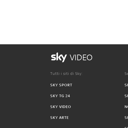
VIDEO
Tutti i siti di Sky:
Se
SKY SPORT
S
SKY TG 24
S
SKY VIDEO
N
SKY ARTE
S