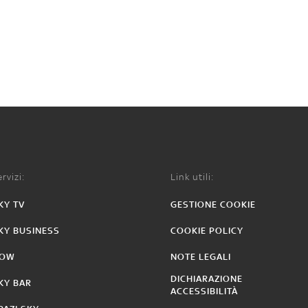
rvizi:
Link utili:
KY TV
GESTIONE COOKIE
KY BUSINESS
COOKIE POLICY
OW
NOTE LEGALI
DICHIARAZIONE
KY BAR
ACCESSIBILITÀ