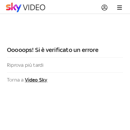
Ooooops! Si è verificato un errore
Riprova più tardi
Torna a
Video Sky