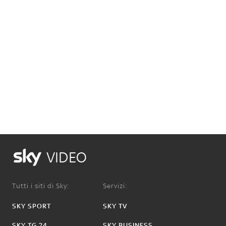
VIDEO
Tutti i siti di Sky:
Servizi:
SKY SPORT
SKY TV
SKY TG 24
SKY BUSINESS