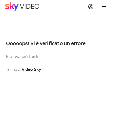
Ooooops! Si è verificato un errore
Riprova più tardi
Torna a
Video Sky