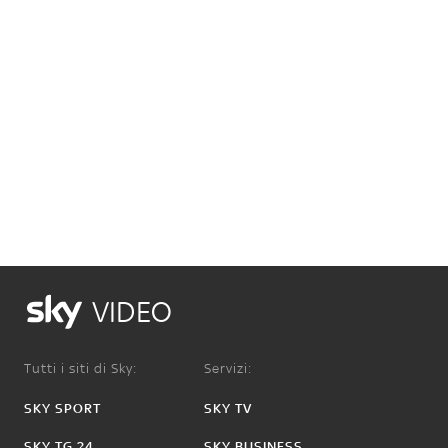
VIDEO
Tutti i siti di Sky:
Servizi:
SKY SPORT
SKY TV
SKY TG 24
SKY BUSINESS