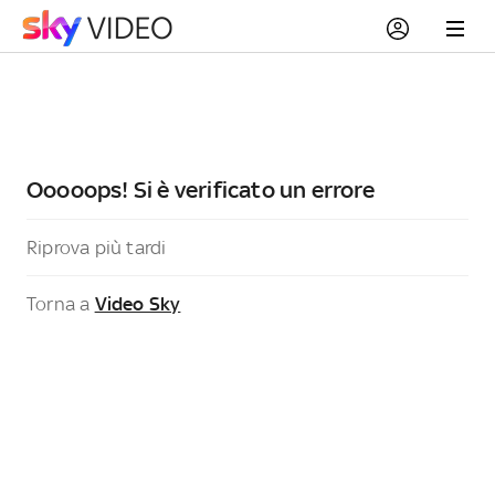
Ooooops! Si è verificato un errore
Riprova più tardi
Torna a
Video Sky