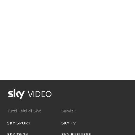
VIDEO
Tutti i siti di Sky:
Servizi:
SKY SPORT
SKY TV
SKY TG 24
SKY BUSINESS