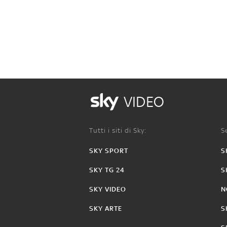
VIDEO
Tutti i siti di Sky:
Se
SKY SPORT
S
SKY TG 24
S
SKY VIDEO
N
SKY ARTE
S