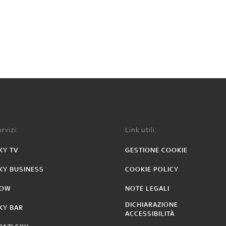
rvizi:
Link utili:
KY TV
GESTIONE COOKIE
KY BUSINESS
COOKIE POLICY
OW
NOTE LEGALI
DICHIARAZIONE
KY BAR
ACCESSIBILITÀ