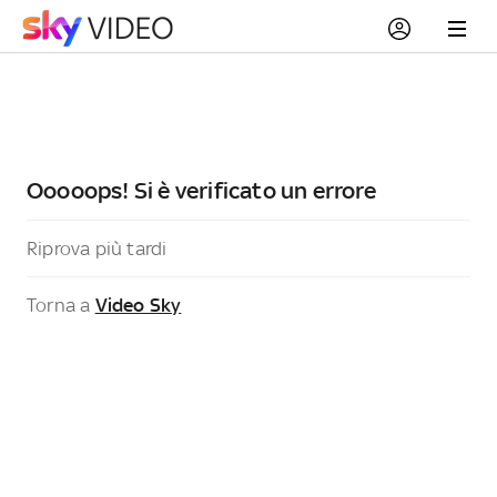
Ooooops! Si è verificato un errore
Riprova più tardi
Torna a
Video Sky