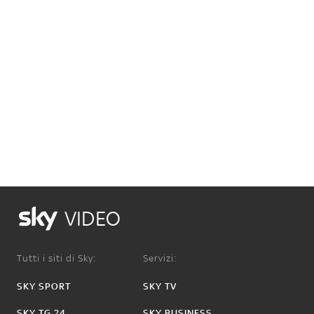
VIDEO
Tutti i siti di Sky:
Servizi:
SKY SPORT
SKY TV
SKY TG 24
SKY BUSINESS