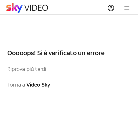
Ooooops! Si è verificato un errore
Riprova più tardi
Torna a
Video Sky