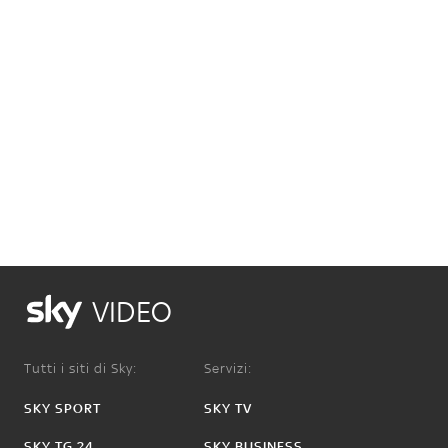
VIDEO
Tutti i siti di Sky:
Servizi:
SKY SPORT
SKY TV
SKY TG 24
SKY BUSINESS