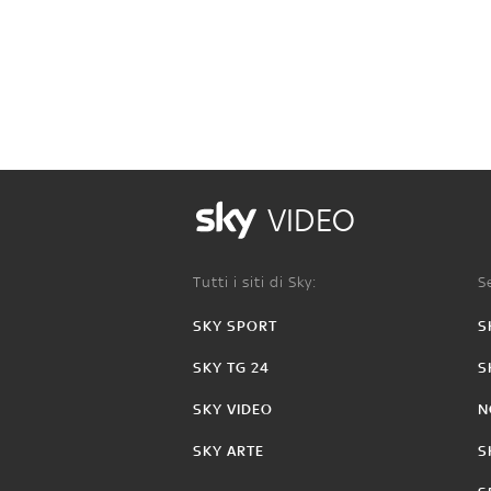
VIDEO
Tutti i siti di Sky:
Se
SKY SPORT
S
SKY TG 24
S
SKY VIDEO
N
SKY ARTE
S