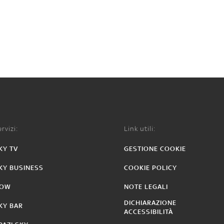
rvizi:
Link utili:
KY TV
GESTIONE COOKIE
KY BUSINESS
COOKIE POLICY
OW
NOTE LEGALI
DICHIARAZIONE
KY BAR
ACCESSIBILITÀ