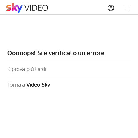
Ooooops! Si è verificato un errore
Riprova più tardi
Torna a
Video Sky