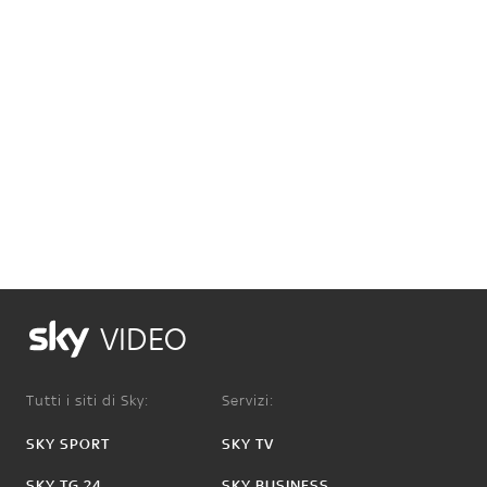
VIDEO
Tutti i siti di Sky:
Servizi:
SKY SPORT
SKY TV
SKY TG 24
SKY BUSINESS