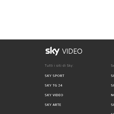
VIDEO
Tutti i siti di Sky:
Se
SKY SPORT
S
SKY TG 24
S
SKY VIDEO
N
SKY ARTE
S