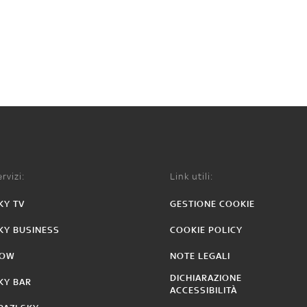
rvizi:
Link utili:
KY TV
GESTIONE COOKIE
KY BUSINESS
COOKIE POLICY
OW
NOTE LEGALI
DICHIARAZIONE
KY BAR
ACCESSIBILITÀ