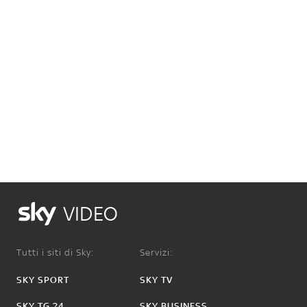
VIDEO
Tutti i siti di Sky:
Servizi:
SKY SPORT
SKY TV
SKY TG 24
SKY BUSINESS