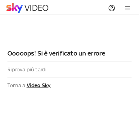
Ooooops! Si è verificato un errore
Riprova più tardi
Torna a
Video Sky