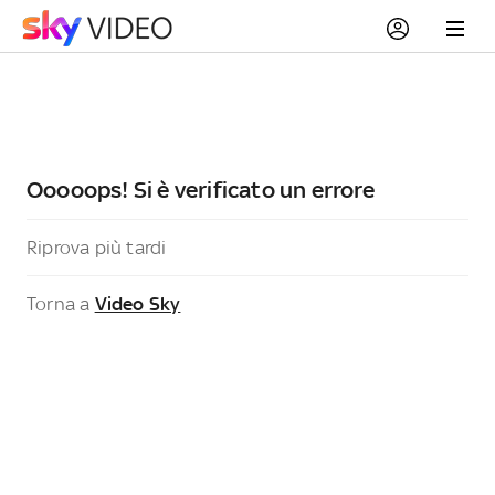
Ooooops! Si è verificato un errore
Riprova più tardi
Torna a
Video Sky