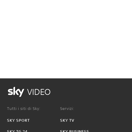
VIDEO
Tutti i siti di Sky:
Servizi:
SKY SPORT
SKY TV
SKY TG 24
SKY BUSINESS