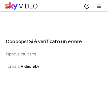
Ooooops! Si è verificato un errore
Riprova più tardi
Torna a
Video Sky