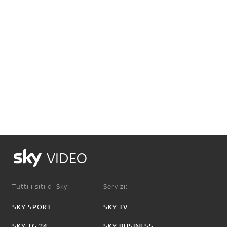
VIDEO
Tutti i siti di Sky:
Servizi:
SKY SPORT
SKY TV
SKY TG 24
SKY BUSINESS