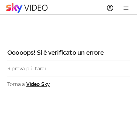
Ooooops! Si è verificato un errore
Riprova più tardi
Torna a
Video Sky