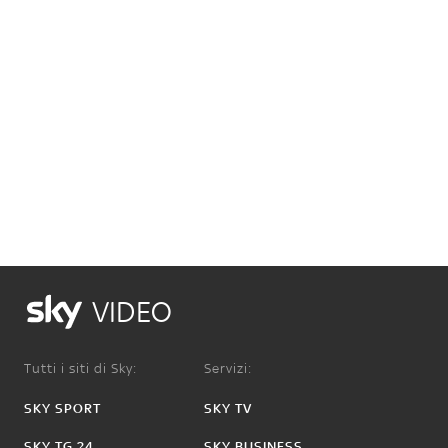
VIDEO
Tutti i siti di Sky:
Servizi:
SKY SPORT
SKY TV
SKY TG 24
SKY BUSINESS