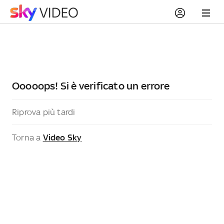
Ooooops! Si è verificato un errore
Riprova più tardi
Torna a
Video Sky