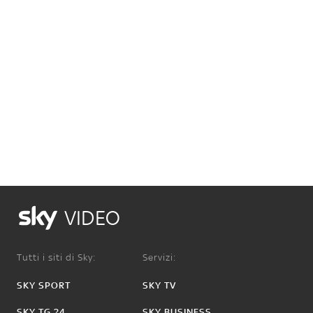
VIDEO
Tutti i siti di Sky:
Servizi:
SKY SPORT
SKY TV
SKY TG 24
SKY BUSINESS