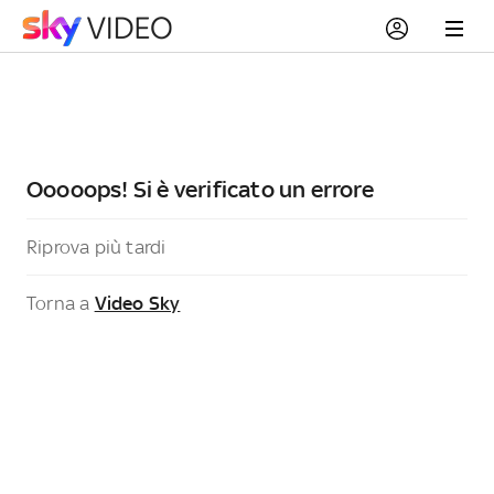
Ooooops! Si è verificato un errore
Riprova più tardi
Torna a
Video Sky