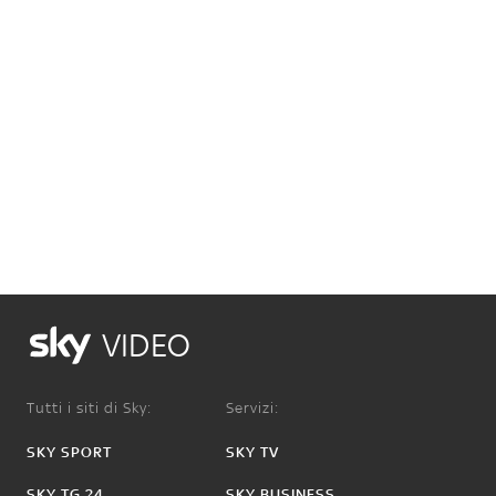
VIDEO
Tutti i siti di Sky:
Servizi:
SKY SPORT
SKY TV
SKY TG 24
SKY BUSINESS