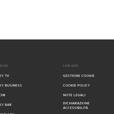
rvizi:
Link utili:
KY TV
GESTIONE COOKIE
KY BUSINESS
COOKIE POLICY
OW
NOTE LEGALI
DICHIARAZIONE
KY BAR
ACCESSIBILITÀ