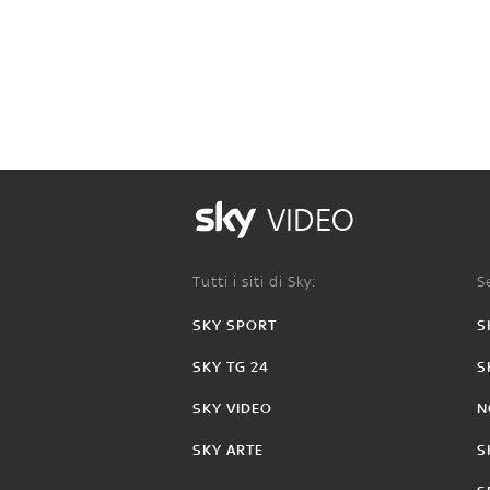
VIDEO
Tutti i siti di Sky:
Se
SKY SPORT
S
SKY TG 24
S
SKY VIDEO
N
SKY ARTE
S