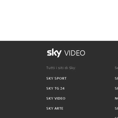
VIDEO
Tutti i siti di Sky:
Se
SKY SPORT
S
SKY TG 24
S
SKY VIDEO
N
SKY ARTE
S