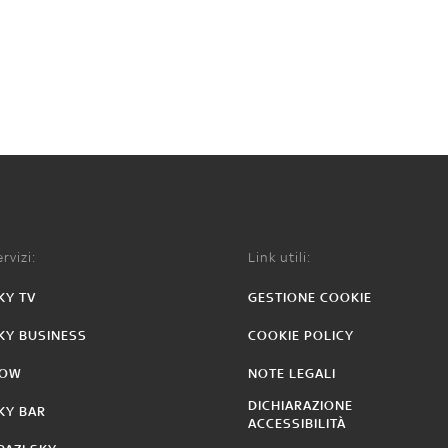
rvizi:
Link utili:
KY TV
GESTIONE COOKIE
KY BUSINESS
COOKIE POLICY
OW
NOTE LEGALI
DICHIARAZIONE
KY BAR
ACCESSIBILITÀ