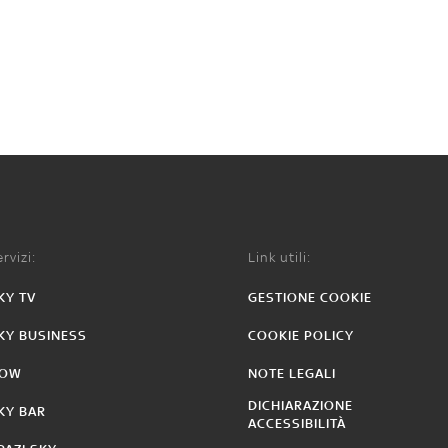
rvizi:
Link utili:
KY TV
GESTIONE COOKIE
KY BUSINESS
COOKIE POLICY
OW
NOTE LEGALI
DICHIARAZIONE
KY BAR
ACCESSIBILITÀ