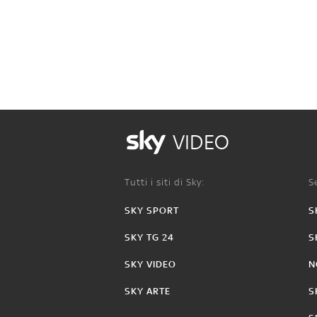
VIDEO
Tutti i siti di Sky:
Se
SKY SPORT
S
SKY TG 24
S
SKY VIDEO
N
SKY ARTE
S