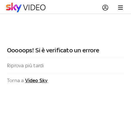
Ooooops! Si è verificato un errore
Riprova più tardi
Torna a
Video Sky