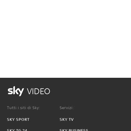
VIDEO
Tutti i siti di Sky:
Servizi:
SKY SPORT
SKY TV
SKY TG 24
SKY BUSINESS