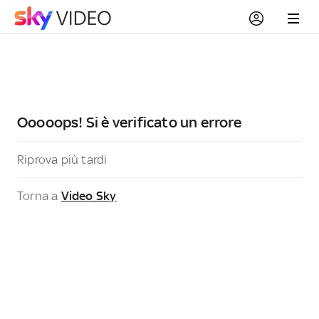
Ooooops! Si è verificato un errore
Riprova più tardi
Torna a
Video Sky