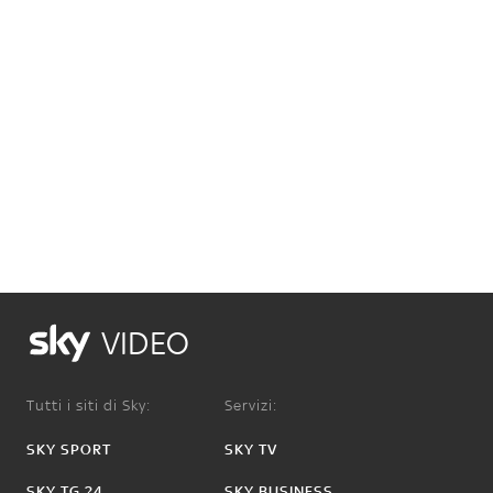
VIDEO
Tutti i siti di Sky:
Servizi:
SKY SPORT
SKY TV
SKY TG 24
SKY BUSINESS