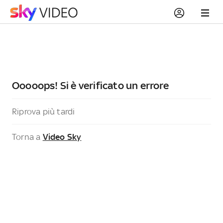
Ooooops! Si è verificato un errore
Riprova più tardi
Torna a
Video Sky