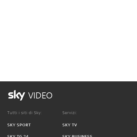
VIDEO
Tutti i siti di Sky:
Servizi:
SKY SPORT
SKY TV
SKY TG 24
SKY BUSINESS