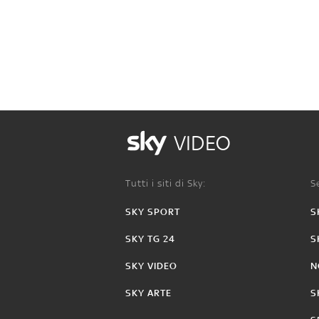
VIDEO
Tutti i siti di Sky:
Se
SKY SPORT
S
SKY TG 24
S
SKY VIDEO
N
SKY ARTE
S