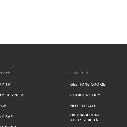
rvizi:
Link utili:
KY TV
GESTIONE COOKIE
KY BUSINESS
COOKIE POLICY
OW
NOTE LEGALI
DICHIARAZIONE
KY BAR
ACCESSIBILITÀ