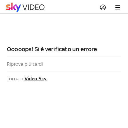
Ooooops! Si è verificato un errore
Riprova più tardi
Torna a
Video Sky