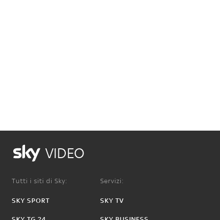
VIDEO
Tutti i siti di Sky:
Servizi:
SKY SPORT
SKY TV
SKY TG 24
SKY BUSINESS