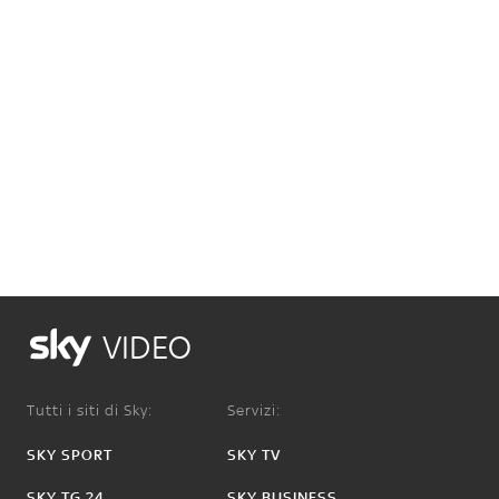
VIDEO
Tutti i siti di Sky:
Servizi:
SKY SPORT
SKY TV
SKY TG 24
SKY BUSINESS