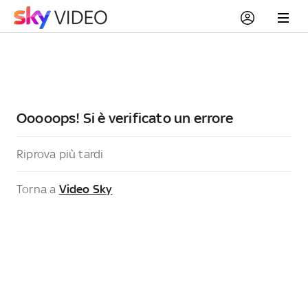
Ooooops! Si è verificato un errore
Riprova più tardi
Torna a
Video Sky