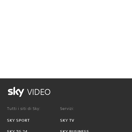
VIDEO
Tutti i siti di Sky:
Servizi:
SKY SPORT
SKY TV
SKY TG 24
SKY BUSINESS