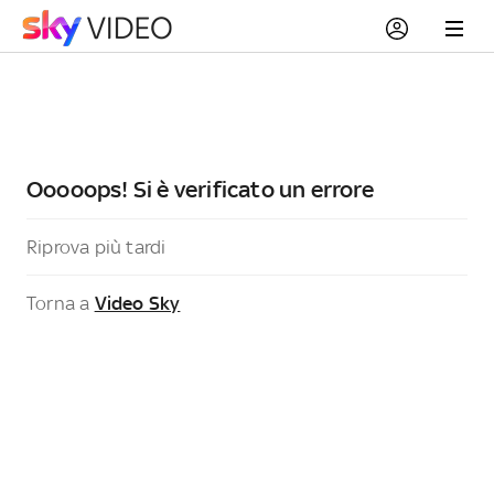
Ooooops! Si è verificato un errore
Riprova più tardi
Torna a
Video Sky