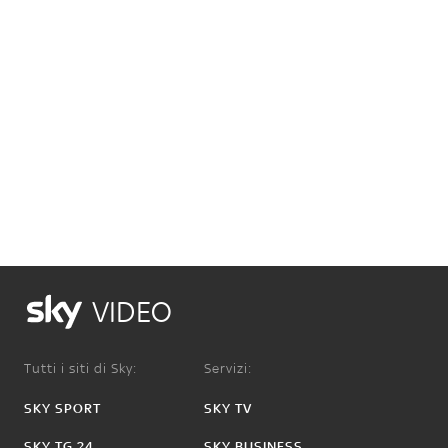
VIDEO
Tutti i siti di Sky:
Servizi:
SKY SPORT
SKY TV
SKY TG 24
SKY BUSINESS