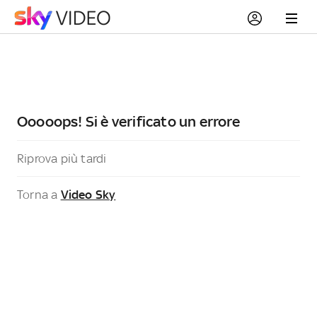
Ooooops! Si è verificato un errore
Riprova più tardi
Torna a
Video Sky